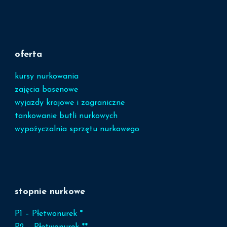
oferta
kursy nurkowania
zajęcia basenowe
wyjazdy krajowe i zagraniczne
tankowanie butli nurkowych
wypożyczalnia sprzętu nurkowego
stopnie nurkowe
P1 – Płetwonurek *
P2 – Płetwonurek **