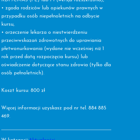
KDP/CMAS (PE) lub P1 (wersja rozszerzona),
• zgoda rodziców lub opiekunów prawnych w
przypadku osób niepełnoletnich na odbycie
kursu,
• orzeczenie lekarza o niestwierdzeniu
przeciwwskazań zdrowotnych do uprawiania
płetwonurkowania (wydane nie wcześniej niż 1
rok przed datą rozpoczęcia kursu) lub
oświadczenie dotyczące stanu zdrowia (tylko dla
osób pełnoletnich).
Koszt kursu: 800 zł
Więcej informacji uzyskasz pod nr tel. 884 885
469.