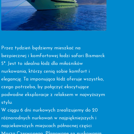
Przez tydzień będziemy mieszkać na
bezpiecznej i komfortowej łodzi safari Bismarck
5*. Jest to idealna łódź dla miłośników
nurkowania, którzy cenią sobie komfort i
elegancję. Ta imponująca łódź oferuje wszystko,
czego potrzeba, by połączyć ekscytujące
podwodne eksploracje z relaksem w najwyższym
stylu.
W ciągu 6 dni nurkowych zrealizujemy do 20
różnorodnych nurkowań w najpiękniejszych i
najciekawszych miejscach północnej części
Morza Czerwonego. Planowane są nurkowania