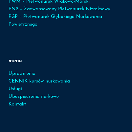
PWM – Płetwonurek Wrakowo-Morski
PN2 – Zaawansowany Płetwonurek Nitroksowy
PGP – Płetwonurek Głębokiego Nurkowania
Powietrznego
menu
Uprawnienia
CENNIK kursów nurkowania
Usługi
Ubezpieczenia nurkowe
Kontakt