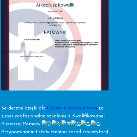
Serdeczne dzięki dla
Centrum Ratownictwa
za
super profesjonalne szkolenie z Kwalifikowanej
Pierwszej Pomocy
.
Przypominanie i stały trening zasad resuscytacji