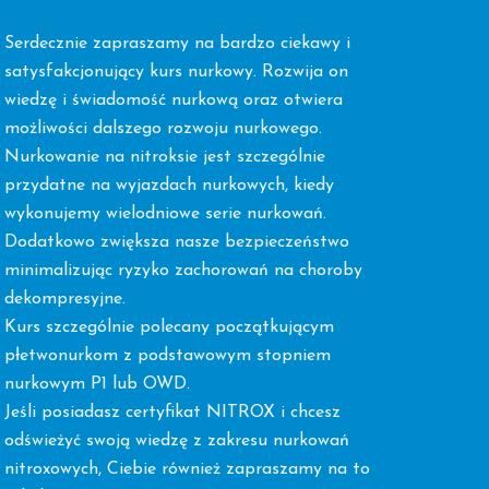
Serdecznie zapraszamy na bardzo ciekawy i
satysfakcjonujący kurs nurkowy. Rozwija on
wiedzę i świadomość nurkową oraz otwiera
możliwości dalszego rozwoju nurkowego.
Nurkowanie na nitroksie jest szczególnie
przydatne na wyjazdach nurkowych, kiedy
wykonujemy wielodniowe serie nurkowań.
Dodatkowo zwiększa nasze bezpieczeństwo
minimalizując ryzyko zachorowań na choroby
dekompresyjne.
Kurs szczególnie polecany początkującym
płetwonurkom z podstawowym stopniem
nurkowym P1 lub OWD.
Jeśli posiadasz certyfikat NITROX i chcesz
odświeżyć swoją wiedzę z zakresu nurkowań
nitroxowych, Ciebie również zapraszamy na to