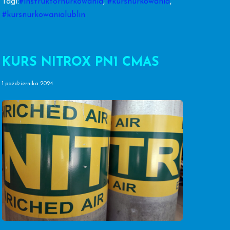
Tagi:
#instruktornurkowania
,
#kursnurkowania
,
#kursnurkowanialublin
KURS NITROX PN1 CMAS
1 października 2024