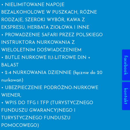
• NIELIMITOWANE NAPOJE
BEZALKOHOLOWE W PUSZKACH, RÓŻNE
RODZAJE, SZEROKI WYBÓR, KAWA Z
EKSPRESU, HERBATA ZIOŁOWA I INNE
• PROWADZENIE SAFARI PRZEZ POLSKIEGO
INSTRUKTORA NURKOWANIA Z
WIELOLETNIM DOŚWIADCZENIEM
facebook
• BUTLE NURKOWE 11,1-LITROWE DIN +
BALAST
• 2-4 NURKOWANIA DZIENNIE (łącznie do 20
nurkowań)
• UBEZPIECZENIE PODRÓŻNO-NURKOWE
kontakt
WIENER,
• WPIS DO TFG I TFP (TURYSTYCZNEGO
FUNDUSZU GWARANCYJNEGO I
TURYSTYCZNEGO FUNDUSZU
POMOCOWEGO)