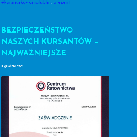
#kursnurkowanialublin
,
prezent
BEZPIECZEŃSTWO
NASZYCH KURSANTÓW –
NAJWAŻNIEJSZE
11 grudnia 2024