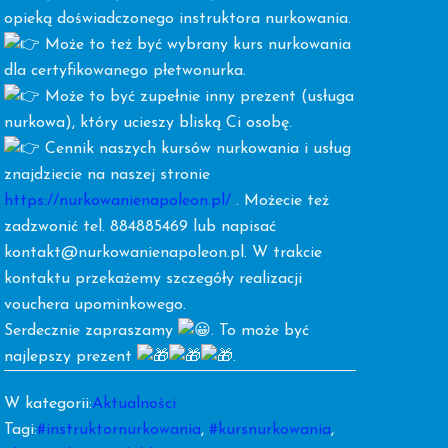
opieką doświadczonego instruktora nurkowania.
Może to też być wybrany kurs nurkowania
dla certyfikowanego płetwonurka.
Może to być zupełnie inny prezent (usługa
nurkowa), który ucieszy bliską Ci osobę.
Cennik naszych kursów nurkowania i usług
znajdziecie na naszej stronie
https://nurkowanienapoleon.pl/
. Możecie też
zadzwonić tel. 884885469 lub napisać
kontakt@nurkowanienapoleon.pl. W trakcie
kontaktu przekażemy szczegóły realizacji
vouchera upominkowego.
Serdecznie zapraszamy
. To może być
najlepszy prezent
.
W kategorii:
Aktualności
Tagi:
#instruktornurkowania
,
#kursnurkowania
,