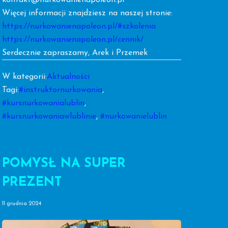
Więcej informacji znajdziesz na naszej stronie:
https://nurkowanienapoleon.pl/#szkolenia
https://nurkowanienapoleon.pl/cennik/
Serdecznie zapraszamy, Arek i Przemek
W kategorii:
Aktualności
Tagi:
#instruktornurkowania
,
#kursnurkowanialublin
,
#kursnurkowaniawlublinie
,
#nurkowanielublin
POMYSŁ NA SUPER
PREZENT
11 grudnia 2024