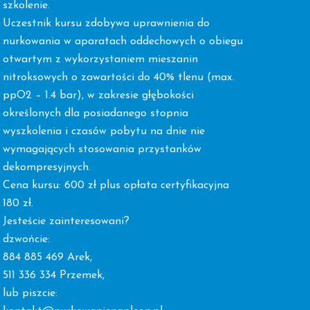
szkolenie.
Uczestnik kursu zdobywa uprawnienia do
nurkowania w aparatach oddechowych o obiegu
otwartym z wykorzystaniem mieszanin
nitroksowych o zawartości do 40% tlenu (max.
ppO2 – 1.4 bar), w zakresie głębokości
określonych dla posiadanego stopnia
wyszkolenia i czasów pobytu na dnie nie
wymagających stosowania przystanków
dekompresyjnych.
Cena kursu: 600 zł plus opłata certyfikacyjna
180 zł.
Jesteście zainteresowani?
dzwońcie:
884 885 469 Arek,
511 336 334 Przemek,
lub piszcie: