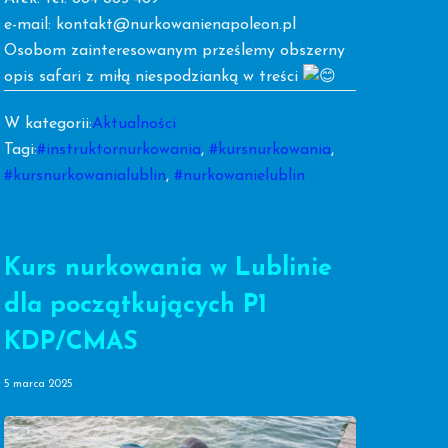
e-mail: kontakt@nurkowanienapoleon.pl
Osobom zainteresowanym prześlemy obszerny
opis safari z miłą niespodzianką w treści
W kategorii:
Aktualności
Tagi:
#instruktornurkowania
,
#kursnurkowania
,
#kursnurkowanialublin
,
#nurkowanielublin
Kurs nurkowania w Lublinie
dla początkujących P1
KDP/CMAS
5 marca 2025