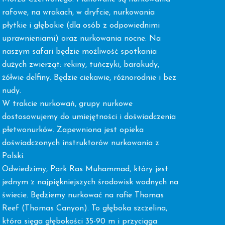
rafowe, na wrakach, w dryfcie, nurkowania
płytkie i głębokie (dla osób z odpowiednimi
uprawnieniami) oraz nurkowania nocne. Na
naszym safari będzie możliwość spotkania
dużych zwierząt: rekiny, tuńczyki, barakudy,
żółwie delfiny. Będzie ciekawie, różnorodnie i bez
nudy.
W trakcie nurkowań, grupy nurkowe
dostosowujemy do umiejętności i doświadczenia
płetwonurków. Zapewniona jest opieka
doświadczonych instruktorów nurkowania z
Polski.
Odwiedzimy, Park Ras Muhammad, który jest
jednym z najpiękniejszych środowisk wodnych na
świecie. Będziemy nurkować na rafie Thomas
Reef (Thomas Canyon). To głęboka szczelina,
która sięga głębokości 35-90 m i przyciąga