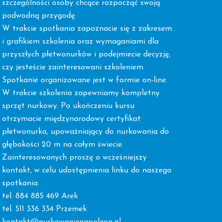
szczególności osoby chcące rozpocząć swoją
podwodną przygodę.
W trakcie spotkania zapoznacie się z zakresem
i grafikiem szkolenia oraz wymaganiami dla
przyszłych płetwonurków i podejmiecie decyzję,
czy jesteście zainteresowani szkoleniem.
Spotkanie organizowane jest w formie on-line.
W trakcie szkolenia zapewniamy kompletny
sprzęt nurkowy. Po ukończeniu kursu
otrzymacie międzynarodowy certyfikat
płetwonurka, upoważniający do nurkowania do
głębokości 20 m na całym świecie.
Zainteresowanych proszę o wcześniejszy
kontakt, w celu udostępnienia linku do naszego
spotkania.
tel. 884 885 469 Arek
tel. 511 336 334 Przemek
kontakt@nurkowanienapoleon.pl