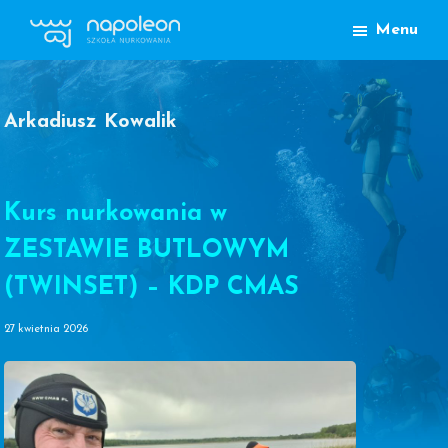
Przejdź
Przejdź
Menu
do
do
Szkoła
głównej
treści
Nurkowania
nawigacji
Napoleon
Lublin
Arkadiusz Kowalik
Kurs nurkowania w
ZESTAWIE BUTLOWYM
(TWINSET) – KDP CMAS
27 kwietnia 2026