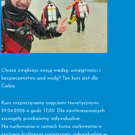
Chcesz zwiększyć swoją wiedzę, umiejętności i
bezpieczeństwo pod wodą? Ten kurs jest dla
Ciebie.
Kurs rozpoczynamy zajęciami teoretycznymi
29.04.2026 o godz. 17,00. Dla zainteresowanych
szczegóły przekażemy indywidualnie.
Na nurkowania w ramach kursu nurkowania w
zestawie butlowym zapraszamy indywidualnie w