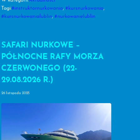
W kategorii:
Aktualności
Tagi:
#instruktornurkowania
,
#kursnurkowania
,
#kursnurkowanialublin
,
#nurkowanielublin
SAFARI NURKOWE –
PÓŁNOCNE RAFY MORZA
CZERWONEGO (22-
29.08.2026 R.)
26 listopada 2025