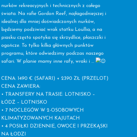
nurków rekreacyjnych i technicznych z całego
świata. Na rafie Gordon Reef, najłagodniejszej i
idealnej dla mniej doświadczonych nurków,
będziemy podziwiać wrak statku Loullia, a na
piasku często spotyka się skrzydlice, płaszczki i
ogończe. To tylko kilka głównych punktów
programu, które odwiedzimy podczas naszego
safari. W planie mamy inne rafy, wraki i …
CENA: 1490 € (SAFARI) + 2390 ZŁ (PRZELOT)
CENA ZAWIERA:
• TRANSFERY NA TRASIE: LOTNISKO –
ŁÓDŹ – LOTNISKO
• 7 NOCLEGÓW W 2-OSOBOWYCH
KLIMATYZOWANYCH KAJUTACH
• 4 POSIŁKI DZIENNIE, OWOCE I PRZEKĄSKI
NA ŁODZI