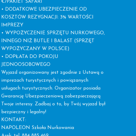
€/PAKIET SAFARI
• DODATKOWE UBEZPIECZENIE OD
KOSZTÓW REZYGNACJI: 3% WARTOŚCI
IMPREZY
• WYPOŻYCZENIE SPRZĘTU NURKOWEGO,
INNEGO NIŻ BUTLE I BALAST (SPRZĘT
WYPOŻYCZANY W POLSCE)
• DOPŁATA DO POKOJU
JEDNOOSOBOWEGO
Wyjazd organizowany jest zgodnie z Ustawą o
imprezach turystycznych i powiązanych
usługach turystycznych. Organizator posiada
Gwarancję Ubezpieczeniową zabezpieczającą
Twoje interesy. Zadbaj o to, by Twój wyjazd był
bezpieczny i legalny!
KONTAKT:
NAPOLEON Szkoła Nurkowania
Arek: tel. 884 885 469