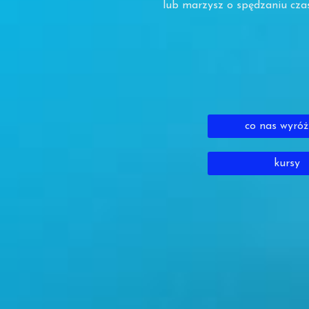
lub marzysz o spędzaniu cza
co nas wyróż
kursy