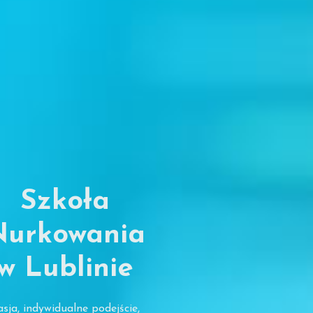
Szkoła
Nurkowania
w Lublinie
sja, indywidualne podejście,