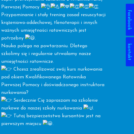
Pierwszej Pomocy
.
facebook
Przypominanie i stały trening zasad resuscytacji
krążeniowo-oddechowej, tlenoterapii i innych
ważnych umiejętności ratowniczych jest
potrzebny
.
kontakt
Nauka polega na powtarzaniu. Dlatego
szkolimy się i regularnie utrwalamy nasze
umiejętności ratownicze.
Chcesz zrealizować swój kurs nurkowania
pod okiem Kwalifikowanego Ratownika
Pierwszej Pomocy i doświadczonego instruktora
nurkowania?
Serdecznie Cię zapraszam na szkolenie
nurkowe do naszej szkoły nurkowania
.
Tutaj bezpieczeństwo kursantów jest na
pierwszym miejscu
.