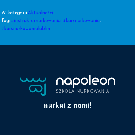
W kategorii:
Aktualności
Tagi:
#instruktornurkowania
,
#kursnurkowania
,
#kursnurkowanialublin
nurkuj z nami!