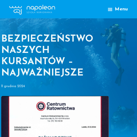
Przejdź
Przejdź
Menu
do
do
Szkoła
głównej
treści
Nurkowania
nawigacji
Napoleon
Lublin
BEZPIECZEŃSTWO
NASZYCH
KURSANTÓW –
NAJWAŻNIEJSZE
11 grudnia 2024