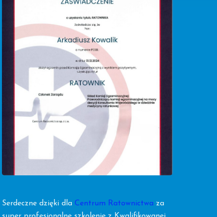
Serdeczne dzięki dla
Centrum Ratownictwa
za
super profesjonalne szkolenie z Kwalifikowanej