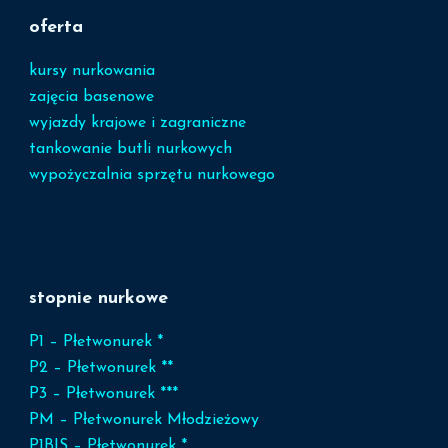
oferta
kursy nurkowania
zajęcia basenowe
wyjazdy krajowe i zagraniczne
tankowanie butli nurkowych
wypożyczalnia sprzętu nurkowego
stopnie nurkowe
P1 – Płetwonurek *
P2 – Płetwonurek **
P3 – Płetwonurek ***
PM – Płetwonurek Młodzieżowy
P1BIS – Płetwonurek *