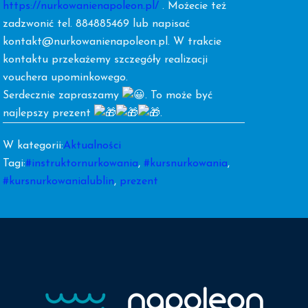
https://nurkowanienapoleon.pl/
. Możecie też
zadzwonić tel. 884885469 lub napisać
kontakt@nurkowanienapoleon.pl. W trakcie
kontaktu przekażemy szczegóły realizacji
vouchera upominkowego.
Serdecznie zapraszamy
. To może być
najlepszy prezent
.
W kategorii:
Aktualności
Tagi:
#instruktornurkowania
,
#kursnurkowania
,
#kursnurkowanialublin
,
prezent