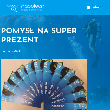
Przejdź
Przejdź
Menu
do
do
Szkoła
głównej
treści
Nurkowania
nawigacji
Napoleon
Lublin
POMYSŁ NA SUPER
PREZENT
11 grudnia 2024