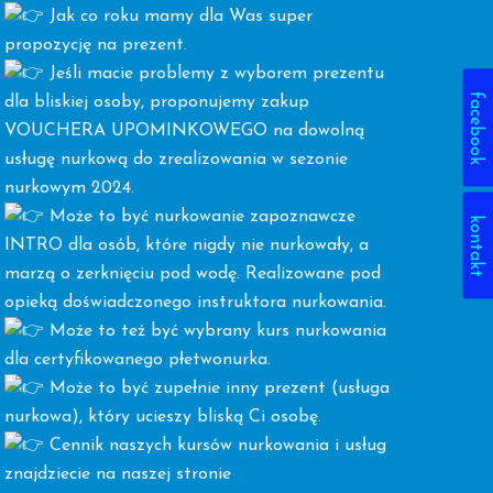
Jak co roku mamy dla Was super
propozycję na prezent.
Jeśli macie problemy z wyborem prezentu
facebook
dla bliskiej osoby, proponujemy zakup
VOUCHERA UPOMINKOWEGO na dowolną
usługę nurkową do zrealizowania w sezonie
nurkowym 2024.
Może to być nurkowanie zapoznawcze
kontakt
INTRO dla osób, które nigdy nie nurkowały, a
marzą o zerknięciu pod wodę. Realizowane pod
opieką doświadczonego instruktora nurkowania.
Może to też być wybrany kurs nurkowania
dla certyfikowanego płetwonurka.
Może to być zupełnie inny prezent (usługa
nurkowa), który ucieszy bliską Ci osobę.
Cennik naszych kursów nurkowania i usług
znajdziecie na naszej stronie