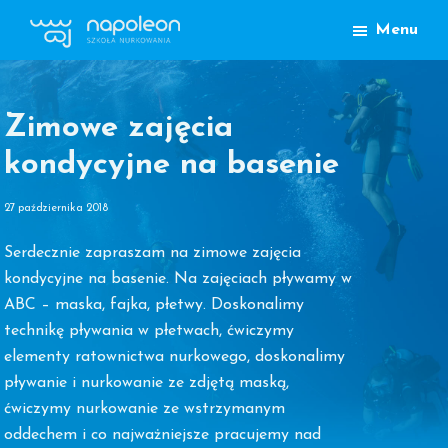
Przejdź
Przejdź
Menu
do
do
Szkoła
głównej
treści
Nurkowania
nawigacji
Napoleon
Lublin
Zimowe zajęcia
kondycyjne na basenie
27 października 2018
Serdecznie zapraszam na zimowe zajęcia
kondycyjne na basenie. Na zajęciach pływamy w
ABC – maska, fajka, płetwy. Doskonalimy
technikę pływania w płetwach, ćwiczymy
elementy ratownictwa nurkowego, doskonalimy
pływanie i nurkowanie ze zdjętą maską,
ćwiczymy nurkowanie ze wstrzymanym
oddechem i co najważniejsze pracujemy nad