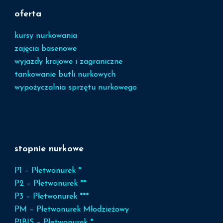
oferta
kursy nurkowania
zajęcia basenowe
wyjazdy krajowe i zagraniczne
tankowanie butli nurkowych
wypożyczalnia sprzętu nurkowego
stopnie nurkowe
P1 – Płetwonurek *
P2 – Płetwonurek **
P3 – Płetwonurek ***
PM – Płetwonurek Młodzieżowy
P1BIS – Płetwonurek *