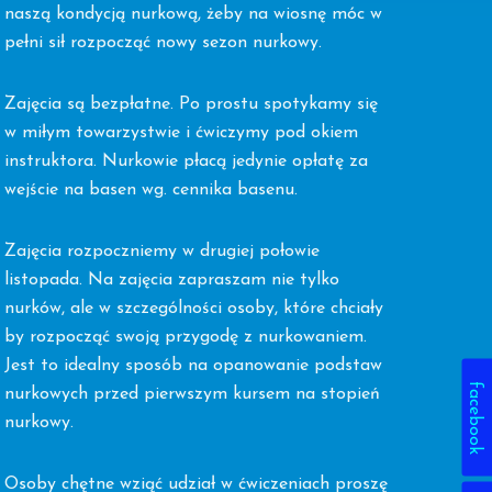
naszą kondycją nurkową, żeby na wiosnę móc w
pełni sił rozpocząć nowy sezon nurkowy.
Zajęcia są bezpłatne. Po prostu spotykamy się
w miłym towarzystwie i ćwiczymy pod okiem
instruktora. Nurkowie płacą jedynie opłatę za
wejście na basen wg. cennika basenu.
Zajęcia rozpoczniemy w drugiej połowie
listopada. Na zajęcia zapraszam nie tylko
nurków, ale w szczególności osoby, które chciały
by rozpocząć swoją przygodę z nurkowaniem.
Jest to idealny sposób na opanowanie podstaw
facebook
nurkowych przed pierwszym kursem na stopień
nurkowy.
Osoby chętne wziąć udział w ćwiczeniach proszę