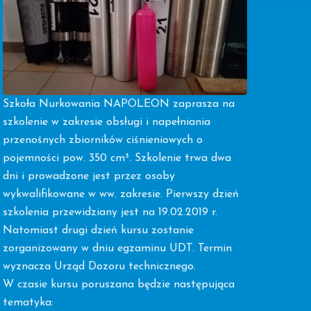
Szkoła Nurkowania NAPOLEON zaprasza na
szkolenie w zakresie obsługi i napełniania
przenośnych zbiorników ciśnieniowych o
pojemności pow. 350 cm³. Szkolenie trwa dwa
dni i prowadzone jest przez osoby
wykwalifikowane w ww. zakresie. Pierwszy dzień
szkolenia przewidziany jest na 19.02.2019 r.
Natomiast drugi dzień kursu zostanie
zorganizowany w dniu egzaminu UDT. Termin
wyznacza Urząd Dozoru technicznego.
W czasie kursu poruszana będzie następująca
tematyka: