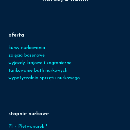
oferta
kursy nurkowania
zajęcia basenowe
wyjazdy krajowe i zagraniczne
tankowanie butli nurkowych
wypożyczalnia sprzętu nurkowego
stopnie nurkowe
P1 – Płetwonurek *