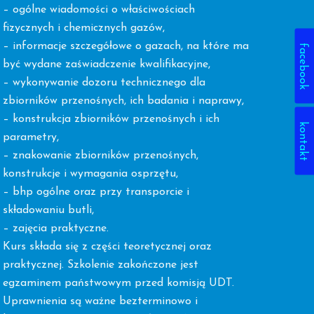
– ogólne wiadomości o właściwościach
fizycznych i chemicznych gazów,
– informacje szczegółowe o gazach, na które ma
facebook
być wydane zaświadczenie kwalifikacyjne,
– wykonywanie dozoru technicznego dla
zbiorników przenośnych, ich badania i naprawy,
– konstrukcja zbiorników przenośnych i ich
kontakt
parametry,
– znakowanie zbiorników przenośnych,
konstrukcje i wymagania osprzętu,
– bhp ogólne oraz przy transporcie i
składowaniu butli,
– zajęcia praktyczne.
Kurs składa się z części teoretycznej oraz
praktycznej. Szkolenie zakończone jest
egzaminem państwowym przed komisją UDT.
Uprawnienia są ważne bezterminowo i