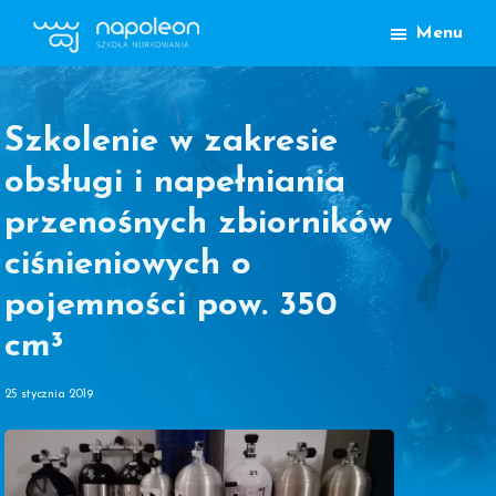
Przejdź
Przejdź
Menu
do
do
Szkoła
głównej
treści
Nurkowania
nawigacji
Napoleon
Lublin
Szkolenie w zakresie
obsługi i napełniania
przenośnych zbiorników
ciśnieniowych o
pojemności pow. 350
cm³
25 stycznia 2019