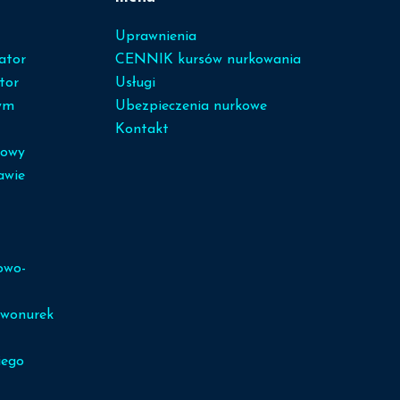
Uprawnienia
ator
CENNIK kursów nurkowania
tor
Usługi
ym
Ubezpieczenia nurkowe
Kontakt
sowy
awie
owo-
wonurek
iego