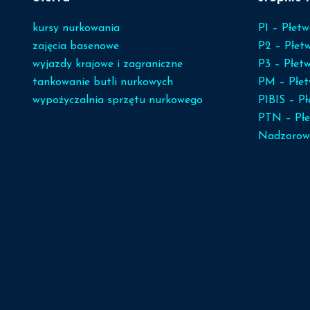
kursy nurkowania
P1 – Płetw
zajęcia basenowe
P2 – Płet
wyjazdy krajowe i zagraniczne
P3 – Płetw
tankowanie butli nurkowych
PM – Płet
wypożyczalnia sprzętu nurkowego
P1BIS – P
PTN – Płe
Nadzorow