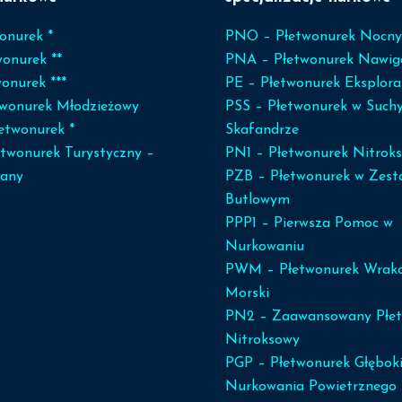
onurek *
PNO – Płetwonurek Nocny
wonurek **
PNA – Płetwonurek Nawig
onurek ***
PE – Płetwonurek Eksplora
wonurek Młodzieżowy
PSS – Płetwonurek w Such
łetwonurek *
Skafandrze
twonurek Turystyczny –
PN1 – Płetwonurek Nitrok
any
PZB – Płetwonurek w Zest
Butlowym
PPP1 – Pierwsza Pomoc w
Nurkowaniu
PWM – Płetwonurek Wrak
Morski
PN2 – Zaawansowany Płet
Nitroksowy
PGP – Płetwonurek Głębok
Nurkowania Powietrznego