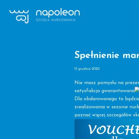
Przejdź
Przejdź
do
do
głównej
treści
Szkoła
nawigacji
Nurkowania
Napoleon
Lublin
Spełnienie ma
13 grudnia 2020
Nie masz pomysłu na preze
satysfakcja gwarantowana
Dla obdarowanego to będzie 
zrealizowania w sezonie nu
poznać więcej szczegółów sko