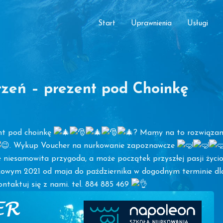
Start
Uprawnienia
Usługi
rzeń – prezent pod Choinkę
nt pod choinkę
? Mamy na to rozwiązanie
. Wykup Voucher na nurkowanie zapoznawcze
niesamowita przygoda, a może początek przyszłej pasji życio
rkowym 2021 od maja do października w dogodnym terminie d
ntaktuj się z nami. tel. 884 885 469