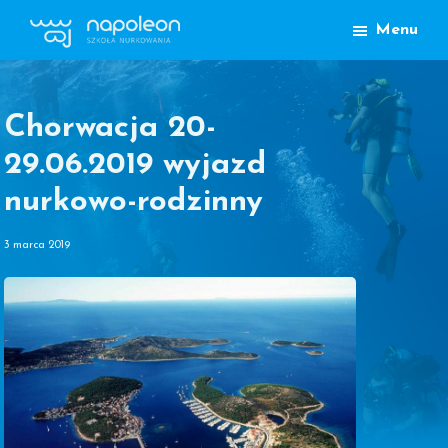
Przejdź
Przejdź
Menu
do
do
Szkoła
głównej
treści
Nurkowania
nawigacji
Napoleon
Lublin
Chorwacja 20-
29.06.2019 wyjazd
nurkowo-rodzinny
3 marca 2019