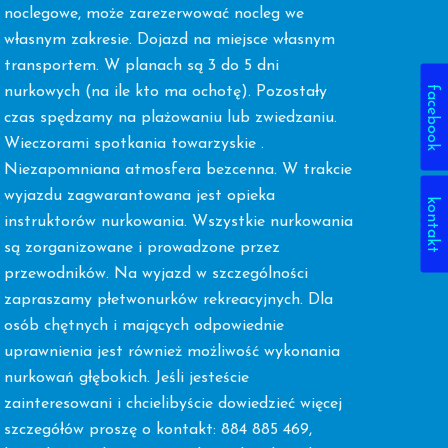
noclegowe, może zarezerwować nocleg we
własnym zakresie. Dojazd na miejsce własnym
transportem. W planach są 3 do 5 dni
facebook
nurkowych (na ile kto ma ochotę). Pozostały
czas spędzamy na plażowaniu lub zwiedzaniu.
Wieczorami spotkania towarzyskie .
Niezapomniana atmosfera bezcenna. W trakcie
wyjazdu zagwarantowana jest opieka
kontakt
instruktorów nurkowania. Wszystkie nurkowania
są zorganizowane i prowadzone przez
przewodników. Na wyjazd w szczególności
zapraszamy płetwonurków rekreacyjnych. Dla
osób chętnych i mających odpowiednie
uprawnienia jest również możliwość wykonania
nurkowań głębokich. Jeśli jesteście
zainteresowani i chcielibyście dowiedzieć więcej
szczegółów proszę o kontakt: 884 885 469,