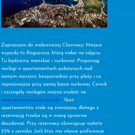
Zapraszam do malowniczej Chorwacji. Miejsce
wyjazdu to Rogoznica, którą widać na zdjęciu.
Tu będziemy mieszkać i nurkować. Proponuję
noclegi w apartamentach położonych nad
samym morzem, bezpośrednio przy plaży i co
najważniejsze przy samej bazie nurkowej. Cennik
i szczegóły noclegów można znaleźć na
www.apartmaniruzmarin.hr
. Ilość
apartamentów stale się zmniejsza, dlatego z
rezerwacją trzeba się w miarę sprawnie
decydować. Przy rezerwacji obowiązuje wpłata
25% z cennika. Jeśli ktoś ma własne preferencje