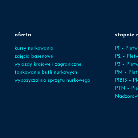
oferta
stopnie 
kursy nurkowania
P1 – Płetw
zajęcia basenowe
P2 – Płet
wyjazdy krajowe i zagraniczne
P3 – Płetw
tankowanie butli nurkowych
PM – Płet
wypożyczalnia sprzętu nurkowego
P1BIS – P
PTN – Płe
Nadzorow