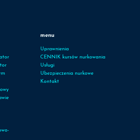
menu
Uprawnienia
ator
CENNIK kursów nurkowania
tor
Usługi
ym
Ubezpieczenia nurkowe
Kontakt
sowy
awie
owo-