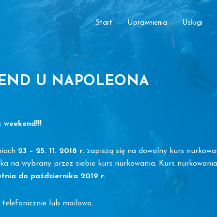
Start
Uprawnienia
Usługi
END U NAPOLEONA
 weekend!!!
niach
23 – 25. 11. 2018 r.
zapiszą się na dowolny kurs nurkow
ka na wybrany przez siebie kurs nurkowania. Kurs nurkowani
tnia do października 2019 r.
telefonicznie lub mailowo.