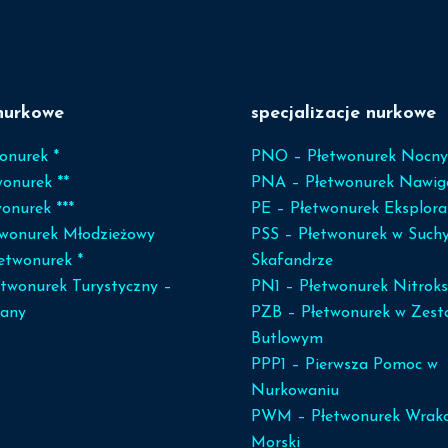
nurkowe
specjalizacje nurkowe
onurek *
PNO – Płetwonurek Nocny
wonurek **
PNA – Płetwonurek Nawig
onurek ***
PE – Płetwonurek Eksplora
wonurek Młodzieżowy
PSS – Płetwonurek w Such
łetwonurek *
Skafandrze
twonurek Turystyczny –
PN1 – Płetwonurek Nitrok
any
PZB – Płetwonurek w Zest
Butlowym
PPP1 – Pierwsza Pomoc w
Nurkowaniu
PWM – Płetwonurek Wrak
Morski