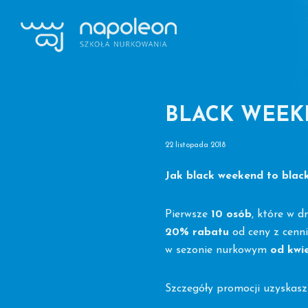
Przejdź
Przejdź
do
do
głównej
treści
Szkoła
nawigacji
Nurkowania
Napoleon
Lublin
BLACK WEEK
22 listopada 2018
Jak black weekend to black
Pierwsze
10 osób
, które w d
20% rabatu
od ceny z cenni
w sezonie nurkowym
od kwie
Szczegóły promocji uzyskasz 